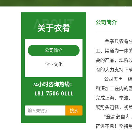
ABOUT
公司简介
关于农肴
金寨县农肴生态
公司简介
工、渠道为一体
要的产品，现阶
企业文化
府的大力支持下
公司五黑一绿鸡
24小时咨询热线：
和深加工在内的
181-7506-0111
完成上海、宁波
展势头迅猛，初
“登高必自卑，
奋进不息！坚持