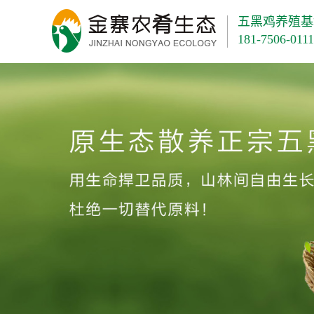
五黑鸡养殖基
181-7506-0111